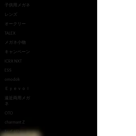
子供用メガネ
レンズ
オークリー
TALEX
メガネ小物
キャンペーン
ICRX NXT
ESS
omodok
Ｅｙｅｖｏｌ
遠近両用メガ
ネ
OTO
charmant Z
レイバン