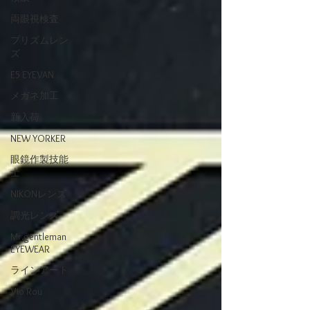
両眼視検査
プリズムレン
ズ
E5 EYEVAN
メガネ加工
新入荷
NEW YORKER
眼鏡作製技能
士
NIKONレンズ
調光レンズ
Mr.gentleman
EYEWEAR
ラインアート
Vio Rou