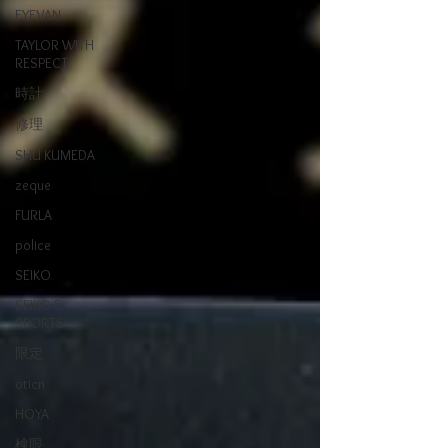
EYEVAN
TAYLOR WITH
RESPECT
時計
修理
SHU KUMEDA
zeque
FURLA
police
SEIKO
SEIKO 5
SPORTS
限定
oticn
HOYA
検眼