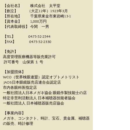
【会社名】 株式会社 太平堂
【創立】 （大正12年）1923年3月
【所在地】 千葉県東金市東岩崎13-1
【資本金】 1,000万円
【代表取締役】 今関 一男
【TEL】
0475-52-2544
【FAX】
0475-52-2330
【免許】
高度管理医療機器等販売業許可
許可番号 山保第 １ 号
【加盟団体】
WCO（世界検眼連盟）認定オプトメトリスト
JAOS日本眼鏡販売店連合会認定店
市内各眼科医指定店
一般社団法人日本メガネ協会 眼鏡作製技能士の店
​特定非営利活動法人 日本補聴器技能者協会
一般社団法人 日本補聴器販売店協会
【事業内容】
​メガネ、コンタクト、時計、宝石、貴金属、補聴器
の販売、時計修理