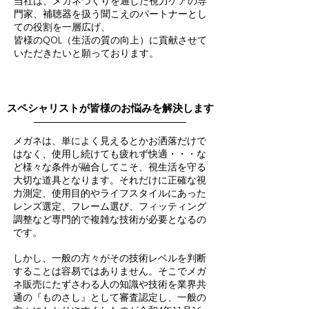
当社は、メガネづくりを通した視力ケアの専
門家、補聴器を扱う聞こえのパートナーとし
ての役割を一層広げ、
皆様のQOL（生活の質の向上）に貢献させて
いただきたいと願っております。
スペシャリストが皆様のお悩みを解決します
メガネは、単によく見えるとかお洒落だけで
はなく、使用し続けても疲れず快適・・・な
ど様々な条件が融合してこそ、視生活を守る
大切な道具となります。それだけに正確な視
力測定、使用目的やライフスタイルにあった
レンズ選定、フレーム選び、フィッティング
調整など専門的で複雑な技術が必要となるの
です。
しかし、一般の方々がその技術レベルを判断
することは容易ではありません。そこでメガ
ネ販売にたずさわる人の知識や技術を業界共
通の『ものさし』として審査認定し、一般の