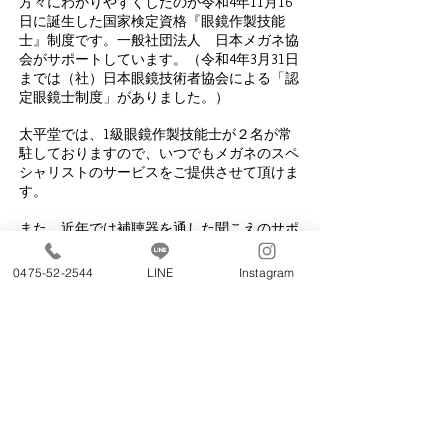
方々にわかりやすくしたのが令和4年11月16
日に誕生した国家検定資格『眼鏡作製技能
士』制度です。一般社団法人 日本メガネ協
会がサポートしています。（令和4年3月31日
までは（社）日本眼鏡技術者協会による「認
定眼鏡士制度」がありました。）
太平堂では、1級眼鏡作製技能士が２名が常
駐しておりますので、いつでもメガネのスペ
シャリストのサービスをご提供させて頂けま
す。
また、近年では補聴器を通した聞こえのサポ
ートにも力を入れており、認定補聴器技能者
1名が在籍し、
0475-52-2544
LINE
Instagram
千葉県山武郡内では唯一の『認定補聴器専門
店』の登録もしています。補聴器のご相談も
お任せください。