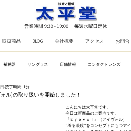
営業時間 9:30 - 19:00 毎週水曜日定休
取扱商品
BLOG
会社概要
アクセス
お問合
補聴器
サングラス
店舗情報
コンタクトレンズ
4日
読了時間: 1分
ークリー
TALEX
メガネ小物
キャンペーン
ICRX N
ヴォル)の取り扱いを開始しました！
こんにちは太平堂です。
OTO
charmant Z
レイバン
EYEVAN
TAYLOR 
今日は新商品のご案内です。
『Ｅｙｅｖｏｌ』（アイヴォル）
”着る眼鏡”をコンセプトにもつア