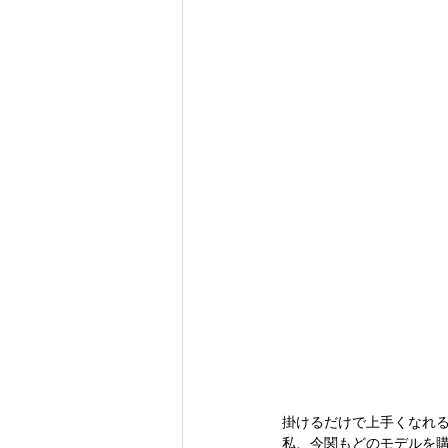
修理
SHU KUMEDA
zeque
掛けるだけで上手くなれ
私、今関もどのモデルを