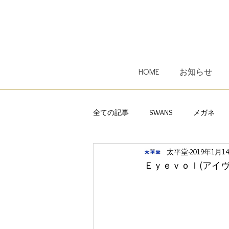
HOME
お知らせ
全ての記事
SWANS
メガネ
太平堂
2019年1月1
子供用メガネ
レンズ
オ
Ｅｙｅｖｏｌ(アイ
Ｅｙｅｖｏｌ
遠近両用メガネ