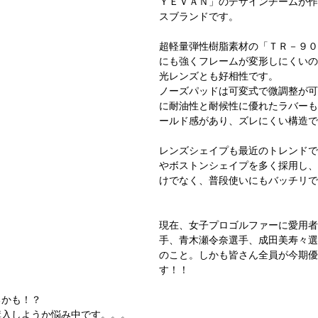
ＹＥＶＡＮ」のデザインチームが作
FURLA
police
SEIKO
スブランドです。
超軽量弾性樹脂素材の「ＴＲ－９０
にも強くフレームが変形しにくいので
光レンズとも好相性です。
ノーズパッドは可変式で微調整が可
に耐油性と耐候性に優れたラバーも
ールド感があり、ズレにくい構造で
レンズシェイプも最近のトレンドで
やボストンシェイプを多く採用し、
けでなく、普段使いにもバッチリで
現在、女子プロゴルファーに愛用者
手、青木瀬令奈選手、成田美寿々選
のこと。しかも皆さん全員が今期優
す！！
るかも！？
購入しようか悩み中です。。。