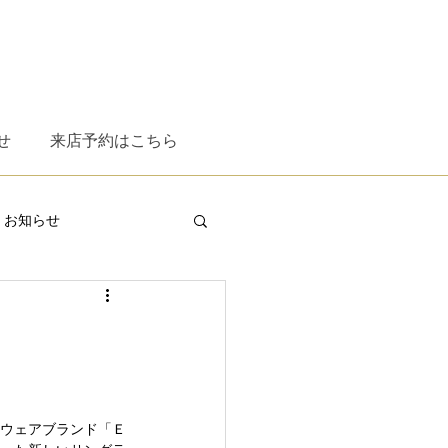
せ
来店予約はこちら
お知らせ
XT
ESS
omodok
WITH RESPECT
時計
イウェアブランド「Ｅ