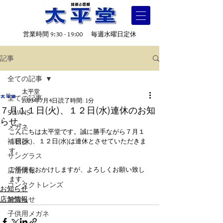
営業時間 9:30 - 19:00 毎週水曜日定休
記事
全ての記事
太平堂
全ての記事
2023年7月4日
読了時間: 1分
７月１１日(火)、１２日(水)連休のお知
SWANS
らせ。
メガネ
こんにちは太平堂です。誠に勝手ながら７月１
補聴器
１日(火)、１２日(水)は連休とさせていただきま
す。
サングラス
ご不便をおかけしますが、よろしくお願い致し
店舗情報
ます。
コンタクトレンズ
お知らせ
店舗情報
お知らせ
子供用メガネ