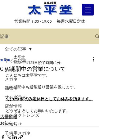
営業時間 9:30 - 19:00 毎週水曜日定休
記事
全ての記事
太平堂
全ての記事
2022年4月23日
読了時間: 1分
G.W期間中の営業について
SWANS
こんにちは太平堂です。
メガネ
G.W期間中も通常通り営業を致します。
補聴器
サングラス
5月4日(水)のみ定休日としてお休みを頂きます。
店舗情報
どうぞよろしくお願いいたします。
コンタクトレンズ
店舗情報
お知らせ
お知らせ
子供用メガネ