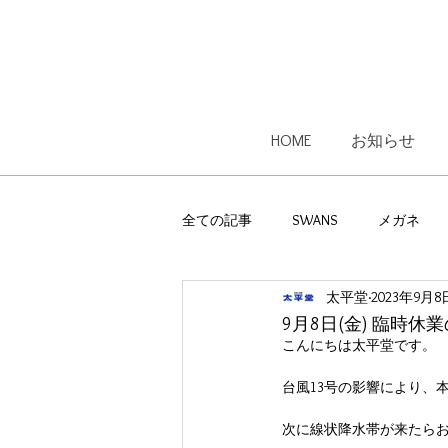
HOME
お知らせ
全ての記事
SWANS
メガネ
太平堂
2023年9月8
子供用メガネ
レンズ
オ
9月8日(金) 臨時休
こんにちは太平堂です。
Ｅｙｅｖｏｌ
遠近両用メガネ
台風13号の影響により、本
次に線状降水帯が来たらお