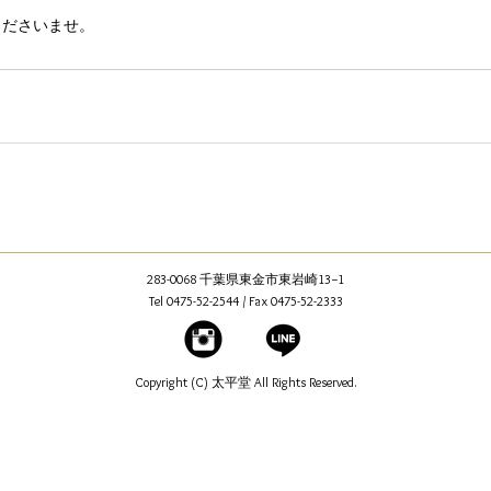
FURLA
police
SEIKO
くださいませ。
283-0068 千葉県東金市東岩崎13−1
Tel 0475-52-2544 / Fax 0475-52-2333
Copyright (C) 太平堂 All Rights Reserved.
技術と信頼のメガネ店 千葉県東金市太平堂