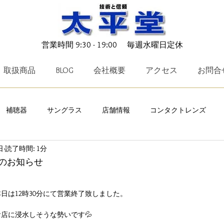
営業時間 9:30 - 19:00 毎週水曜日定休
取扱商品
BLOG
会社概要
アクセス
お問合
補聴器
サングラス
店舗情報
コンタクトレンズ
日
読了時間: 1分
ークリー
TALEX
メガネ小物
キャンペーン
ICRX N
業のお知らせ
OTO
charmant Z
レイバン
EYEVAN
TAYLOR 
日は12時30分にて営業終了致しました。
店に浸水しそうな勢いです💦