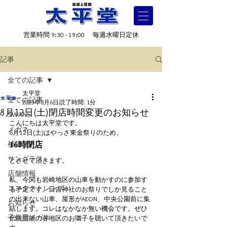
営業時間 9:30 - 19:00 毎週水曜日定休
記事
全ての記事
太平堂
全ての記事
2023年8月6日
読了時間: 1分
8月12日(土)閉店時間変更のお知らせ
SWANS
こんにちは太平堂です。
メガネ
8月12日(土)はやっさ東金祭りのため、
補聴器
16時閉店
サングラス
とさせて頂きます。
店舗情報
私、今関も岩崎地区の山車を動かすのに参加す
コンタクトレンズ
る予定です。日吉神社のお祭りでしか見ること
の出来ない山車、屋形がAEON、中央公園前に集
お知らせ
結します。コレはなかなか無い機会です。ぜひ
子供用メガネ
伝統芸能の各地区のお囃子を聴いて頂きたいで