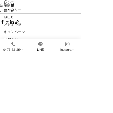
す。
レンズ
店舗情報
オークリー
お知らせ
TALEX
メガネ小物
キャンペーン
ICRX NXT
コメント
ESS
0475-52-2544
LINE
Instagram
omodok
Ｅｙｅｖｏｌ
コメントを追加…
遠近両用メガネ
OTO
charmant Z
283-0068
千葉県東金市東岩崎13−1
レイバン
EYEVAN
Copyright (C) 太平堂 All Rights Reserved.
TAYLOR WITH RESPECT
技術と信頼のメガネ店 千葉県東金市太平堂
時計