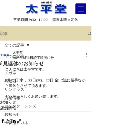
営業時間 9:30 - 19:00 毎週水曜日定休
記事
全ての記事
太平堂
全ての記事
2024年8月3日
読了時間: 1分
8月連休のお知らせ
SWANS
こんにちは太平堂です。
メガネ
8月21日(水)、22日(木)、23日(金)は誠に勝手なが
補聴器
ら連休とさせて頂きます。
サングラス
どうぞよろしくお願い致します。
店舗情報
お知らせ
コンタクトレンズ
店舗情報
お知らせ
子供用メガネ