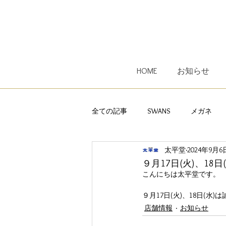
HOME
お知らせ
全ての記事
SWANS
メガネ
太平堂
2024年9月6
子供用メガネ
レンズ
オ
９月17日(火)、18
こんにちは太平堂です。
Ｅｙｅｖｏｌ
遠近両用メガネ
９月17日(火)、18日(
店舗情報
お知らせ