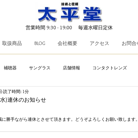
営業時間 9:30 - 19:00 毎週水曜日定休
取扱商品
BLOG
会社概要
アクセス
お問合
補聴器
サングラス
店舗情報
コンタクトレンズ
日
読了時間: 1分
ークリー
TALEX
メガネ小物
キャンペーン
ICRX N
日(水)連休のお知らせ
OTO
charmant Z
レイバン
EYEVAN
TAYLOR 
水)は誠に勝手ながら連休とさせて頂きます。どうぞよろしくお願い致します