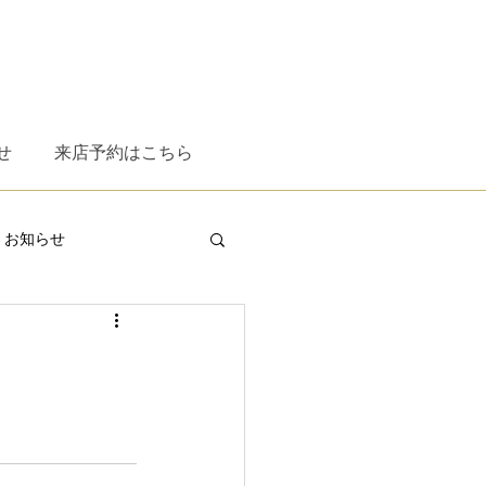
せ
来店予約はこちら
お知らせ
XT
ESS
omodok
WITH RESPECT
時計
。