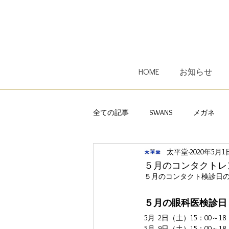
HOME
お知らせ
全ての記事
SWANS
メガネ
太平堂
2020年5月1
子供用メガネ
レンズ
オ
５月のコンタクトレ
５月のコンタクト検診日
Ｅｙｅｖｏｌ
遠近両用メガネ
５月の眼科医検診日
5月  2日（土）15：00～18
5月  9日（土）15：00～18