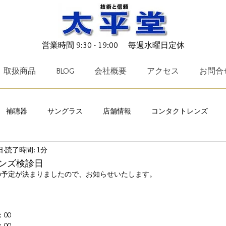
営業時間 9:30 - 19:00 毎週水曜日定休
取扱商品
BLOG
会社概要
アクセス
お問合
補聴器
サングラス
店舗情報
コンタクトレンズ
日
読了時間: 1分
ークリー
TALEX
メガネ小物
キャンペーン
ICRX N
ンズ検診日
の予定が決まりましたので、お知らせいたします。
OTO
charmant Z
レイバン
EYEVAN
TAYLOR 
：00
：00