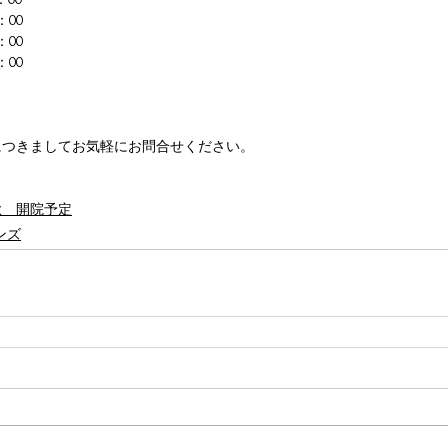
FURLA
police
SEIKO
：00
：00
：00
につきましてお気軽にお問合せください。
秋　開院予定
ンズ