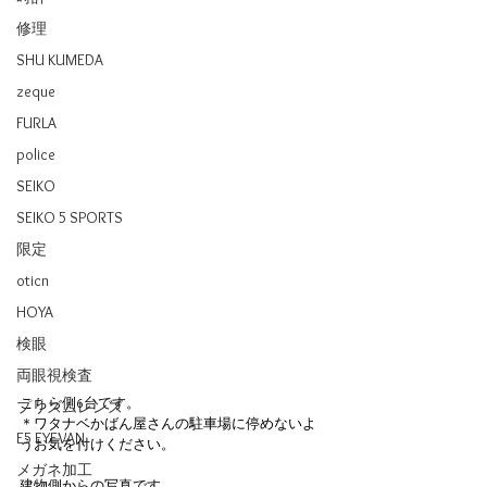
修理
SHU KUMEDA
zeque
FURLA
police
SEIKO
SEIKO 5 SPORTS
限定
oticn
HOYA
検眼
両眼視検査
こちら側6台です。
プリズムレンズ
＊ワタナベかばん屋さんの駐車場に停めないよ
E5 EYEVAN
うお気を付けください。
メガネ加工
建物側からの写真です。