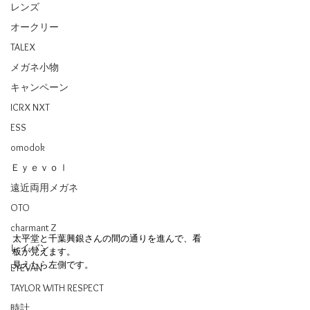
レンズ
オークリー
TALEX
メガネ小物
キャンペーン
ICRX NXT
ESS
omodok
Ｅｙｅｖｏｌ
遠近両用メガネ
OTO
charmant Z
太平堂と千葉興銀さんの間の通りを進んで、看
レイバン
板が見えます。
見えたら左側です。
EYEVAN
TAYLOR WITH RESPECT
時計