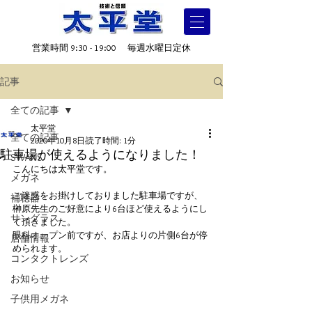
営業時間 9:30 - 19:00 毎週水曜日定休
記事
全ての記事
太平堂
全ての記事
2020年10月8日
読了時間: 1分
駐車場が使えるようになりました！
SWANS
こんにちは太平堂です。
メガネ
ご迷惑をお掛けしておりました駐車場ですが、
補聴器
榊原先生のご好意により6台ほど使えるようにし
サングラス
て頂きました。
眼科オープン前ですが、お店よりの片側6台が停
店舗情報
められます。
コンタクトレンズ
お知らせ
子供用メガネ